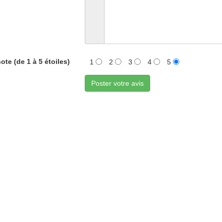
ote (de 1 à 5 étoiles)
1
2
3
4
5
Poster votre avis