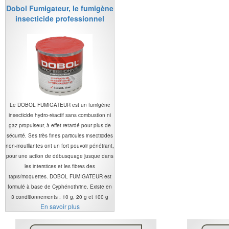
Dobol Fumigateur, le fumigène
insecticide professionnel
Le DOBOL FUMIGATEUR est un fumigène
insecticide hydro-réactif sans combustion ni
gaz propulseur, à effet retardé pour plus de
sécurité. Ses très fines particules insecticides
non-mouillantes ont un fort pouvoir pénétrant,
pour une action de débusquage jusque dans
les interstices et les fibres des
tapis/moquettes. DOBOL FUMIGATEUR est
formulé à base de Cyphénothrine. Existe en
3 conditionnements : 10 g, 20 g et 100 g
En savoir plus