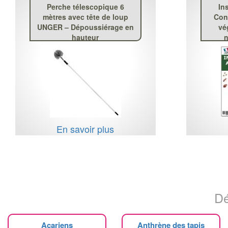
Perche télescopique 6
In
mètres avec tête de loup
Con
UNGER – Dépoussiérage en
vé
hauteur
n
En savoir plus
Dé
Acariens
Anthrène des tapis