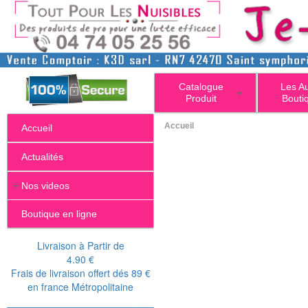
Catalogue
Les A
+
Produit
Bouti
Accueil
Accueil
Actualités
+
Nos videos
Boutique en ligne
Livraison à Partir de
4.90 €
Frais de livraison offert dés 89 €
en france Métropolitaine