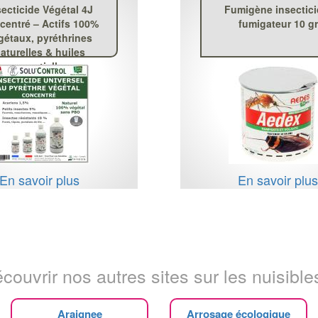
secticide Végétal 4J
Fumigène insectici
centré – Actifs 100%
fumigateur 10 gr
gétaux, pyréthrines
aturelles & huiles
essentielles
En savoir plus
En savoir plu
couvrir nos autres sites sur les nuisibles
Araignee
Arrosage écologique