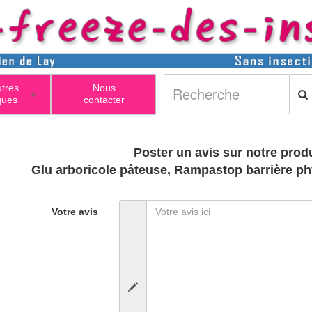
utres
Nous
+
ques
contacter
Poster un avis sur notre produ
Glu arboricole pâteuse, Rampastop barrière phys
Votre avis