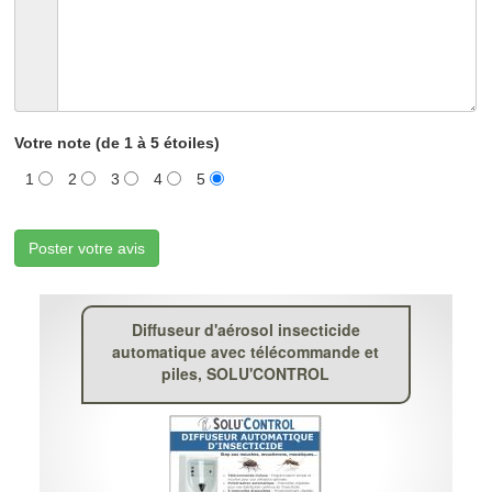
Votre note (de 1 à 5 étoiles)
1
2
3
4
5
Poster votre avis
Diffuseur d'aérosol insecticide
automatique avec télécommande et
piles, SOLU'CONTROL