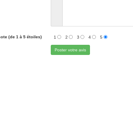
ote (de 1 à 5 étoiles)
1
2
3
4
5
Poster votre avis