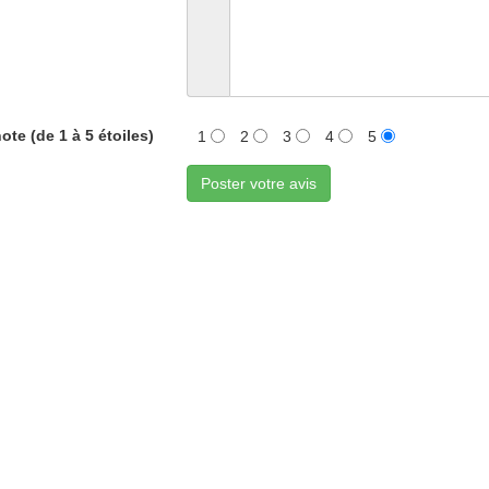
ote (de 1 à 5 étoiles)
1
2
3
4
5
Poster votre avis