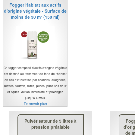
Fogger Habitat aux actifs
d'origine végétale - Surface de
moins de 30 m² (150 ml)
Ce fogger composé d'actifs d'origine végétale
est destiné au traitement de fond de l'habitat
en cas d'infestation par acariens, araignées,
blattes, fourmis, mites, puces, punaises de lit
et tiques. Action immédiate et prolongée
jusqu'à 4 mois.
En savoir plus
Pulvérisateur de 5 litres à
Fogg
pression préalable
d'ori
de m