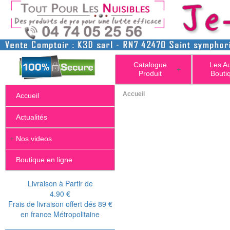
Catalogue
Les A
+
Produit
Bouti
Accueil
Accueil
Actualités
+
Nos videos
Boutique en ligne
Livraison à Partir de
4.90 €
Frais de livraison offert dés 89 €
en france Métropolitaine